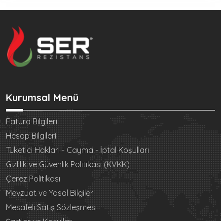
Kurumsal Menü
Fatura Bilgileri
Hesap Bilgileri
Tüketici Hakları - Cayma - İptal Koşulları
Gizlilik ve Güvenlik Politikası (KVKK)
Çerez Politikası
Mevzuat ve Yasal Bilgiler
Mesafeli Satış Sözleşmesi