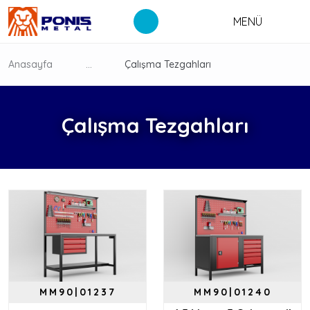
MENÜ
Anasayfa
...
Çalışma Tezgahları
Çalışma Tezgahları
MM90|01237
MM90|01240