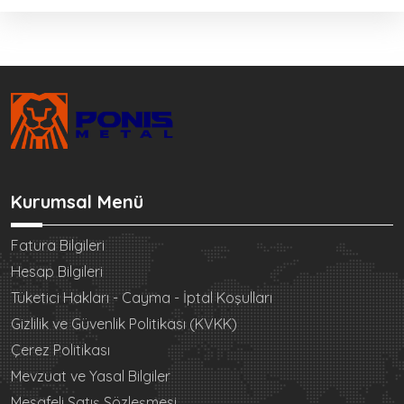
Kurumsal Menü
Fatura Bilgileri
Hesap Bilgileri
Tüketici Hakları - Cayma - İptal Koşulları
Gizlilik ve Güvenlik Politikası (KVKK)
Çerez Politikası
Mevzuat ve Yasal Bilgiler
Mesafeli Satış Sözleşmesi