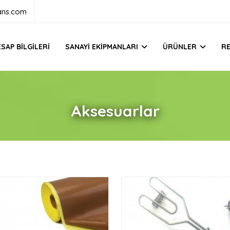
ans.com
SAP BILGILERI
SANAYI EKIPMANLARI
ÜRÜNLER
R
Aksesuarlar