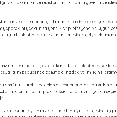
nız cihazlarınızın ve rezistanslarınızın daha güvenilir ve işlev
stanslar ve aksesuarları için firmamızı tercih ederek yüksek adet
im yaparak ihtiyaçlarınıza yönelik en profesyonel ve uygun ç
r ile uyumlu olabilecek aksesuarlar sayesinde çalışmalarınızı
ğımız ürünlerin her biri çevreye karşı duyarlı olabilecek şekilde 
esuarlarımız sayesinde çalışmalarınızdaki verimliliğinizi artırma
da ömrünü uzatabilecek olan aksesuarlar arasında kullanım ala
 kullanım alanlarına sahip olan aksesuarlarımızın fiyatları seçe
r.
uz aksesuar çeşitlerimiz arasında her kişinin bütçesine uygu