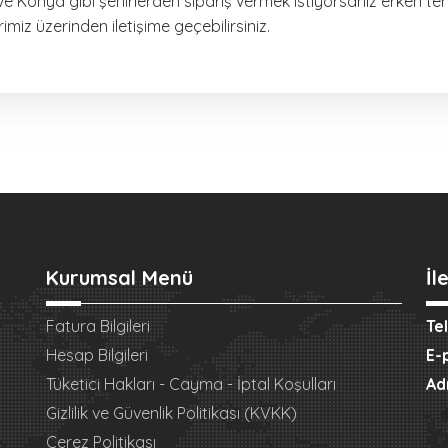
ve Konya gibi şehirlerden sipariş vermek istiyorsanız erken term
erimiz üzerinden iletişime geçebilirsiniz.
Kurumsal Menü
İl
Fatura Bilgileri
Te
Hesap Bilgileri
E-
Tüketici Hakları - Cayma - İptal Koşulları
Ad
Gizlilik ve Güvenlik Politikası (KVKK)
Çerez Politikası