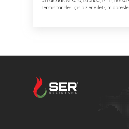
almaktadır. Ankara, İstanbul, İzmir, Bursa 
Termin tarihleri için bizlerle iletişim adresl