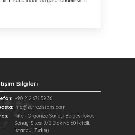
in fırsatlarından da yararlanabilirsiniz.
etişim Bilgileri
lefon:
+90 212 671 59 36
posta:
info@serrezistans.com
res:
İkitelli Organize Sanayi Bölgesi İpkas
Sanayi Sitesi 9/B Blok No:60 İkitelli,
İstanbul, Turkey