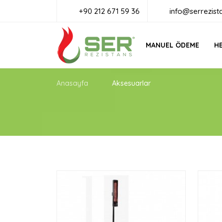
+90 212 671 59 36
info@serrezist
MANUEL ÖDEME
HE
Anasayfa
Aksesuarlar