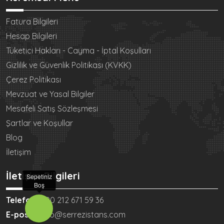
Fatura Bilgileri
Hesap Bilgileri
Tüketici Hakları - Cayma - İptal Koşulları
Gizlilik ve Güvenlik Politikası (KVKK)
Çerez Politikası
Mevzuat ve Yasal Bilgiler
Mesafeli Satış Sözleşmesi
Şartlar ve Koşullar
Blog
İletişim
İletişim Bilgileri
Sepetiniz
Boş
Telefon:
+90 212 671 59 36
E-posta:
info@serrezistans.com