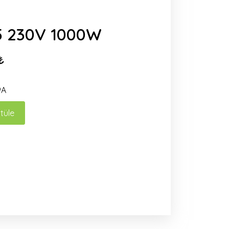
5 230V 1000W
₺
9A
tüle