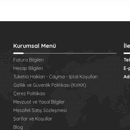
Kurumsal Menü
İl
Fatura Bilgileri
Te
Hesap Bilgileri
E-
Tüketici Hakları - Cayma - İptal Koşulları
Ad
Gizlilik ve Güvenlik Politikası (KVKK)
Çerez Politikası
Mevzuat ve Yasal Bilgiler
Mesafeli Satış Sözleşmesi
Şartlar ve Koşullar
Blog