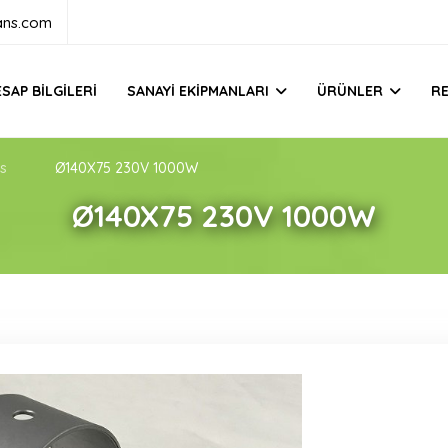
ans.com
SAP BILGILERI
SANAYI EKIPMANLARI
ÜRÜNLER
R
s
Ø140X75 230V 1000W
Ø140X75 230V 1000W