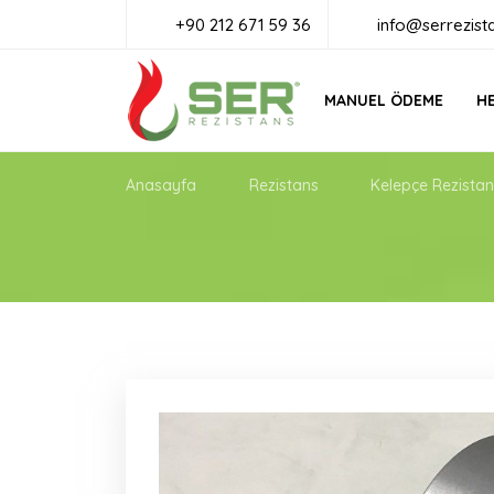
+90 212 671 59 36
info@serrezist
MANUEL ÖDEME
HE
Anasayfa
Rezistans
Kelepçe Rezistan