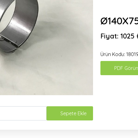
Ø140X7
Fiyat:
1025 
Ürün Kodu:
1801
PDF Görün
Sepete Ekle