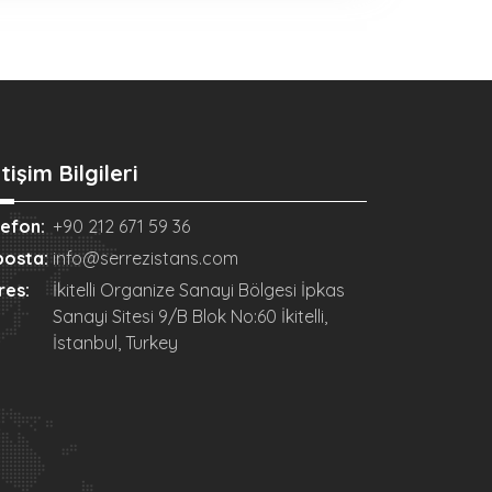
etişim Bilgileri
lefon:
+90 212 671 59 36
posta:
info@serrezistans.com
res:
İkitelli Organize Sanayi Bölgesi İpkas
Sanayi Sitesi 9/B Blok No:60 İkitelli,
İstanbul, Turkey