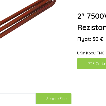
2" 7500
Rezista
Fiyat:
30 €
Ürün Kodu:
TM01
PDF Görün
Sepete Ekle