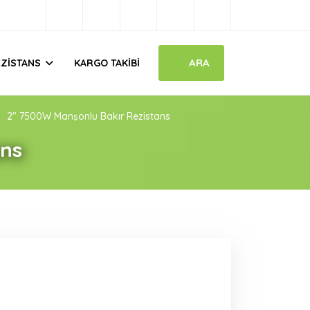
ARA
EZISTANS
KARGO TAKIBI
2" 7500W Manşonlu Bakır Rezistans
ans