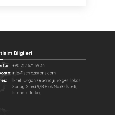
etişim Bilgileri
lefon:
+90 212 671 59 36
posta:
info@serrezistans.com
res:
İkitelli Organize Sanayi Bölgesi İpkas
Sanayi Sitesi 9/B Blok No:60 İkitelli,
İstanbul, Turkey