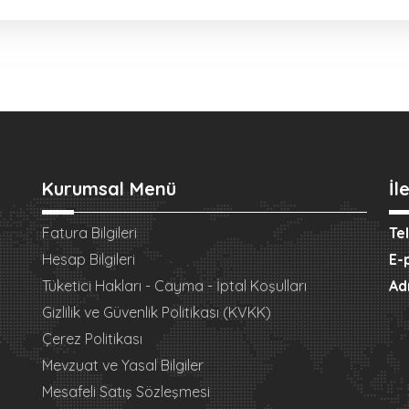
Kurumsal Menü
İl
Fatura Bilgileri
Te
Hesap Bilgileri
E-
Tüketici Hakları - Cayma - İptal Koşulları
Ad
Gizlilik ve Güvenlik Politikası (KVKK)
Çerez Politikası
Mevzuat ve Yasal Bilgiler
Mesafeli Satış Sözleşmesi