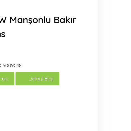
W Manşonlu Bakır
ns
05009048
tüle
Detaylı Bilgi