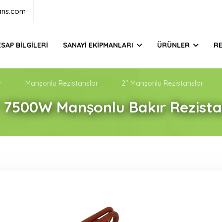
ans.com
SAP BILGILERI
SANAYI EKIPMANLARI
ÜRÜNLER
R
r
Manşonlu Rezistanslar
2" Manşonlu Rezistanslar
 7500W Manşonlu Bakır Rezist