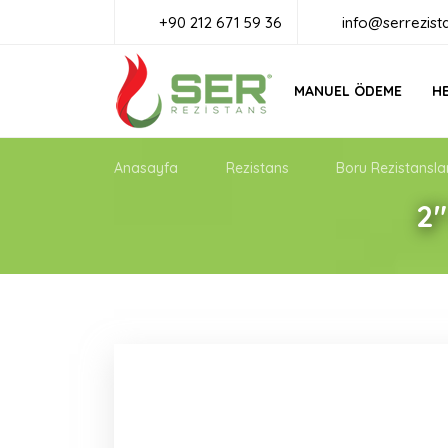
+90 212 671 59 36
info@serrezist
MANUEL ÖDEME
HE
Anasayfa
Rezistans
Boru Rezistansla
2"