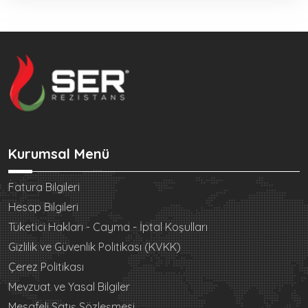
Kurumsal Menü
Fatura Bilgileri
Hesap Bilgileri
Tüketici Hakları - Cayma - İptal Koşulları
Gizlilik ve Güvenlik Politikası (KVKK)
Çerez Politikası
Mevzuat ve Yasal Bilgiler
Mesafeli Satış Sözleşmesi