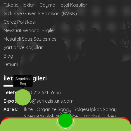
Tüketici Hakları - Cayma - İptal Koşulları
Gizlilik ve Güvenlik Politikası (KVKK)
Çerez Politikası
Mevzuat ve Yasal Bilgiler
Mesafeli Satış Sözleşmesi
Şartlar ve Koşullar
Blog
İletişim
İletişim Bilgileri
Sepetiniz
Boş
Telefon:
+90 212 671 59 36
E-posta:
info@serrezistans.com
Adres:
İkitelli Organize Sanayi Bölgesi İpkas Sanayi
Sitesi 9/B Blok No:60 İkitelli, İstanbul, Turkey