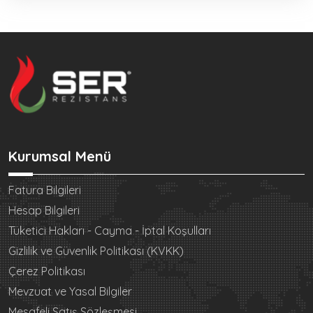
Kurumsal Menü
Fatura Bilgileri
Hesap Bilgileri
Tüketici Hakları - Cayma - İptal Koşulları
Gizlilik ve Güvenlik Politikası (KVKK)
Çerez Politikası
Mevzuat ve Yasal Bilgiler
Mesafeli Satış Sözleşmesi