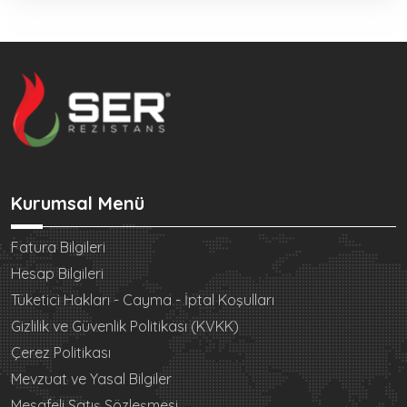
Kurumsal Menü
Fatura Bilgileri
Hesap Bilgileri
Tüketici Hakları - Cayma - İptal Koşulları
Gizlilik ve Güvenlik Politikası (KVKK)
Çerez Politikası
Mevzuat ve Yasal Bilgiler
Mesafeli Satış Sözleşmesi