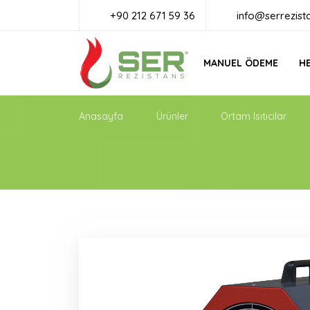
+90 212 671 59 36
info@serrezist
MANUEL ÖDEME
HE
Anasayfa
Ürünler
Ortam Isıtıcılar