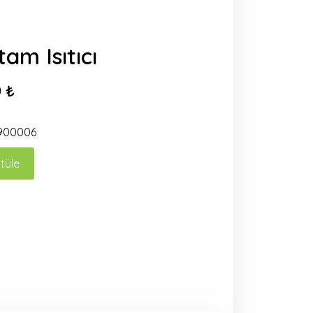
am Isıtıcı
 ₺
900006
tüle