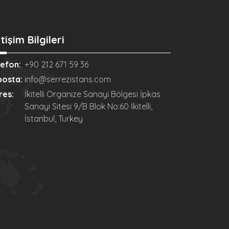
etişim Bilgileri
lefon:
+90 212 671 59 36
posta:
info@serrezistans.com
res:
İkitelli Organize Sanayi Bölgesi İpkas
Sanayi Sitesi 9/B Blok No:60 İkitelli,
İstanbul, Turkey