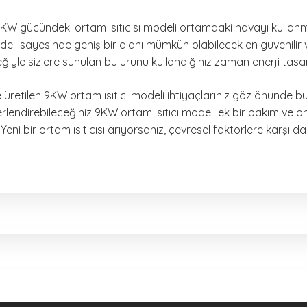
n 9KW gücündeki ortam ısıtıcısı modeli ortamdaki havayı kulla
odeli sayesinde geniş bir alanı mümkün olabilecek en güvenilir v
ğiyle sizlere sunulan bu ürünü kullandığınız zaman enerji tasar
ile üretilen 9KW ortam ısıtıcı modeli ihtiyaçlarınız göz önünde
ğerlendirebileceğiniz 9KW ortam ısıtıcı modeli ek bir bakım ve 
 Yeni bir ortam ısıtıcısı arıyorsanız, çevresel faktörlere karşı 