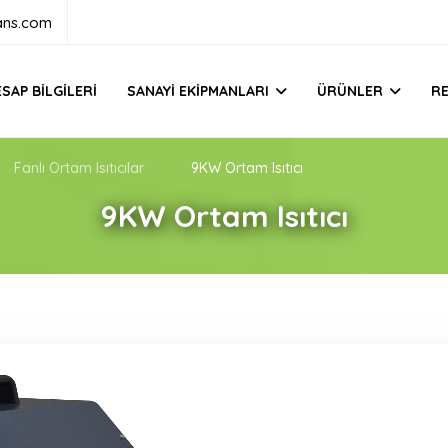
ans.com
SAP BILGILERI
SANAYI EKIPMANLARI
ÜRÜNLER
R
Fanlı Ortam Isıtıcılar
9KW Ortam Isıtıcı
9KW Ortam Isıtıcı