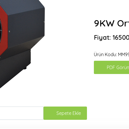
9KW Ort
Fiyat:
16500
Ürün Kodu:
MM9
PDF Görün
Sepete Ekle