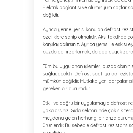
Yerine yerleştirilirken de aynı şekilde elekt
Elektrik bağlantısı ve alüminyum saçlar 
değildir.
Ayrıca yerine yenisi konulan defrost rezis
özelliklere sahip olmalıdır. Aksi takdir
karşılaşabilirsiniz. Ayrıca yenisi ile eskisi
buzdolabını zorlamak, dolaba büyük zararl
Tüm bu uygulanan işlemler, buzdolabının 
sağlayacaktır. Defrost saati ya da rezist
mümkün değildir. Mutlaka yeni parçalar al
gereken bir durumdur.
Etkili ve doğru bir uygulamayla defrost re
yakalarsınız. Gıda sektöründe çok sık terc
meydana gelen herhangi bir arıza durumun
ürünlerdir. Bu sebeple defrost rezistans sa
etmelisiniz.