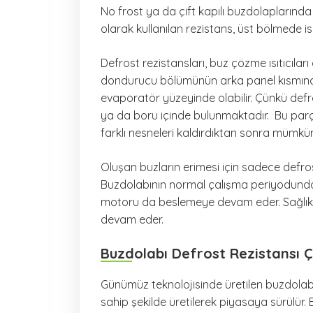
No frost ya da çift kapılı buzdolaplarında
olarak kullanılan rezistans, üst bölmede i
Defrost rezistansları, buz çözme ısıtıcılar
dondurucu bölümünün arka panel kısmında
evaporatör yüzeyinde olabilir. Çünkü def
ya da boru içinde bulunmaktadır. Bu parç
farklı nesneleri kaldırdıktan sonra mümkün
Oluşan buzların erimesi için sadece defro
Buzdolabının normal çalışma periyodunda
motoru da beslemeye devam eder. Sağlık
devam eder.
Buzdolabı Defrost Rezistansı Ç
Günümüz teknolojisinde üretilen buzdola
sahip şekilde üretilerek piyasaya sürülü