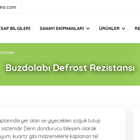
ans.com
SAP BILGILERI
SANAYI EKIPMANLARI
ÜRÜNLER
R
istansı
Buzdolabı Defrost Rezistansı
plarında yer alan ve yiyecekleri soğuk tutup
ir sistemdir. Derin dondurucu bileşeni olarak
nyum, kuartz gibi malzemelerle kaplanan tel