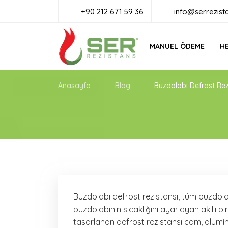
+90 212 671 59 36
info@serrezist
MANUEL ÖDEME
HE
Anasayfa
Blog
Buzdolabı Defrost Rez
Buzdolabı defrost rezistansı, tüm buzdola
buzdolabının sıcaklığını ayarlayan akıllı b
tasarlanan defrost rezistansı cam, alümi