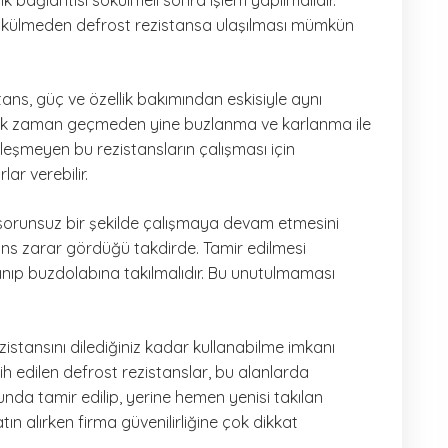
rik bağlantısı sökülmeli sonra işlem yapılmalıdır.
sökülmeden defrost rezistansa ulaşılması mümkün
tans, güç ve özellik bakımından eskisiyle aynı
de çok zaman geçmeden yine buzlanma ve karlanma ile
 eşleşmeyen bu rezistansların çalışması için
ar verebilir.
sorunsuz bir şekilde çalışmaya devam etmesini
ans zarar gördüğü takdirde. Tamir edilmesi
ınıp buzdolabına takılmalıdır. Bu unutulmaması
zistansını dilediğiniz kadar kullanabilme imkanı
ih edilen defrost rezistanslar, bu alanlarda
da tamir edilip, yerine hemen yenisi takılan
tın alırken firma güvenilirliğine çok dikkat