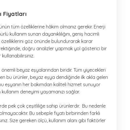
 Fiyatları
ünün tüm özelliklerine hâkim olmanız gerekir. Enerji
rlü kullanım sunan dayanıklılığını, geniş hacimli
 özelliklerini göz önünde bulundurarak karar
ektiğinde, doğru analizler yapmak yol gösterici bir
ullanabilirsiniz.
en önemli beyaz eşyalarından biridir. Tüm yiyecekleri
en bu ürünler, beyaz eşya dendiğinde ilk akla gelen
bu eşyanın her bakımdan kaliteli hizmet sunuyor
n kullanım deneyimi yaşamanızı sağlar.
lerde pek çok çeşitliliğe sahip ürünlerdir. Bu nedenle
lmayacaktır. Bu sebeple fiyatı birbirinden farklı
sınız. Size gereken ölçü, kullanım alanı gibi faktörler