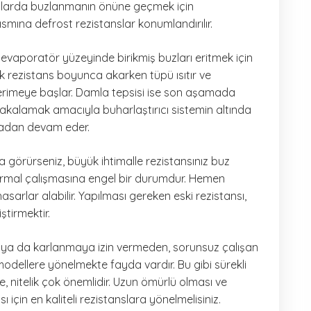
ihazlarda buzlanmanın önüne geçmek için
kısmına defrost rezistanslar konumlandırılır.
e evaporatör yüzeyinde birikmiş buzları eritmek için
ik rezistans boyunca akarken tüpü ısıtır ve
erimeye başlar. Damla tepsisi ise son aşamada
alamak amacıyla buharlaştırıcı sistemin altında
rmadan devam eder.
örürseniz, büyük ihtimalle rezistansınız buz
ormal çalışmasına engel bir durumdur. Hemen
arlar alabilir. Yapılması gereken eski rezistansı,
iştirmektir.
ya da karlanmaya izin vermeden, sorunsuz çalışan
 modellere yönelmekte fayda vardır. Bu gibi sürekli
 nitelik çok önemlidir. Uzun ömürlü olması ve
çin en kaliteli rezistanslara yönelmelisiniz.