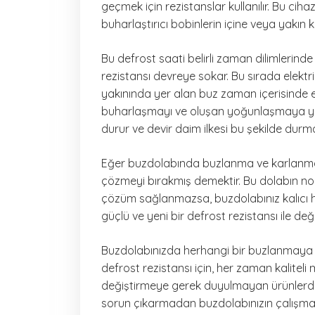
geçmek için rezistanslar kullanılır. Bu c
buharlaştırıcı bobinlerin içine veya yakın 
Bu defrost saati belirli zaman dilimlerind
rezistansı devreye sokar. Bu sırada elektr
yakınında yer alan buz zaman içerisinde 
buharlaşmayı ve oluşan yoğunlaşmaya yak
durur ve devir daim ilkesi bu şekilde du
Eğer buzdolabında buzlanma ve karlanma g
çözmeyi bırakmış demektir. Bu dolabın n
çözüm sağlanmazsa, buzdolabınız kalıcı has
güçlü ve yeni bir defrost rezistansı ile değ
Buzdolabınızda herhangi bir buzlanmaya 
defrost rezistansı için, her zaman kaliteli
değiştirmeye gerek duyulmayan ürünlerde,
sorun çıkarmadan buzdolabınızın çalışması i