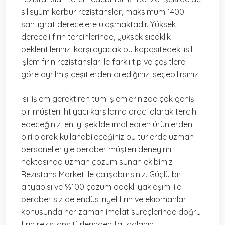
silisyum karbür rezistanslar, maksimum 1400
santigrat derecelere ulaşmaktadır. Yüksek
dereceli fırın tercihlerinde, yüksek sıcaklık
beklentilerinizi karşılayacak bu kapasitedeki ısıl
işlem fırın rezistanslar ile farklı tip ve çeşitlere
göre ayrılmış çeşitlerden dilediğinizi seçebilirsiniz.
Isıl işlem gerektiren tüm işlemlerinizde çok geniş
bir müşteri ihtiyacı karşılama aracı olarak tercih
edeceğiniz, en iyi şekilde imal edilen ürünlerden
biri olarak kullanabileceğiniz bu türlerde uzman
personelleriyle beraber müşteri deneyimi
noktasında uzman çözüm sunan ekibimiz
Rezistans Market ile çalışabilirsiniz. Güçlü bir
altyapısı ve %100 çözüm odaklı yaklaşımı ile
beraber siz de endüstriyel fırın ve ekipmanlar
konusunda her zaman imalat süreçlerinde doğru
fırın rezistans türlerinden faydalanın.