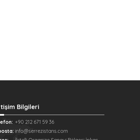
etişim Bilgileri
lefon:
+90 212 671 59 36
posta:
info@serrezistans.com