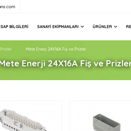
ans.com
SAP BILGILERI
SANAYI EKIPMANLARI
ÜRÜNLER
R
Prizler
Mete Enerji 24X16A Fiş ve Prizler
Mete Enerji 24X16A Fiş ve Prizle