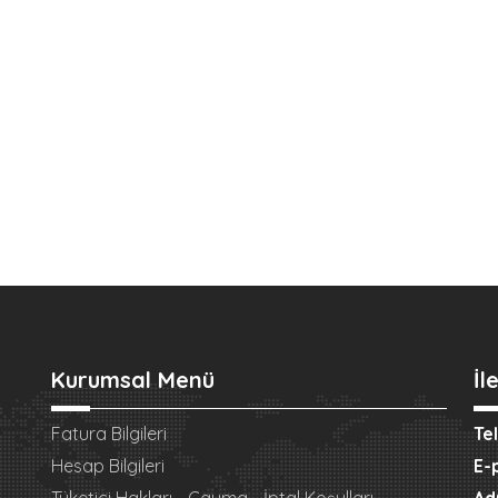
Kurumsal Menü
İl
Fatura Bilgileri
Te
Hesap Bilgileri
E-