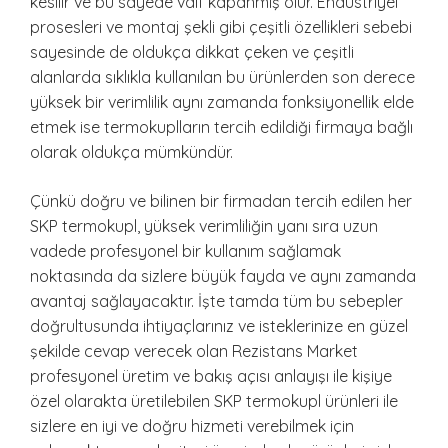
kesilir ve bu sayede valf kapanmış olur. Endüstriyel
prosesleri ve montaj şekli gibi çeşitli özellikleri sebebi
sayesinde de oldukça dikkat çeken ve çeşitli
alanlarda sıklıkla kullanılan bu ürünlerden son derece
yüksek bir verimlilik aynı zamanda fonksiyonellik elde
etmek ise termokuplların tercih edildiği firmaya bağlı
olarak oldukça mümkündür.
Çünkü doğru ve bilinen bir firmadan tercih edilen her
SKP termokupl, yüksek verimliliğin yanı sıra uzun
vadede profesyonel bir kullanım sağlamak
noktasında da sizlere büyük fayda ve aynı zamanda
avantaj sağlayacaktır. İşte tamda tüm bu sebepler
doğrultusunda ihtiyaçlarınız ve isteklerinize en güzel
şekilde cevap verecek olan Rezistans Market
profesyonel üretim ve bakış açısı anlayışı ile kişiye
özel olarakta üretilebilen SKP termokupl ürünleri ile
sizlere en iyi ve doğru hizmeti verebilmek için