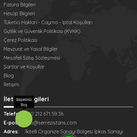
Fatura Bilgileri
Hesap Bilgileri
Tüketici Hakları - Cayma - İptal Koşulları
Gizlilik ve Güvenlik Politikası (KVKK)
Çerez Politikası
Mevzuat ve Yasal Bilgiler
Mesafeli Satış Sözleşmesi
Şartlar ve Koşullar
Blog
İletişim
İletişim Bilgileri
Sepetiniz
Boş
Telefon:
+90 212 671 59 36
E-posta:
info@serrezistans.com
Adres:
İkitelli Organize Sanayi Bölgesi İpkas Sanayi