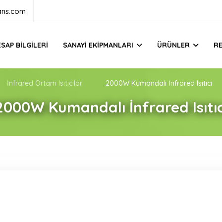
ans.com
SAP BILGILERI
SANAYI EKIPMANLARI
ÜRÜNLER
R
İnfrared Ortam Isıtıcılar
2000W Kumandalı İnfrared Isıtıcı
2000W Kumandalı İnfrared Isıtıc