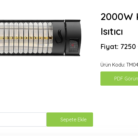
2000W K
Isıtıcı
Fiyat:
7250
Ürün Kodu:
TM04
PDF Görün
Sepete Ekle