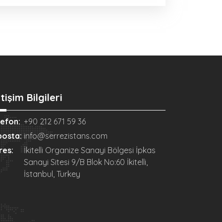
etişim Bilgileri
lefon:
+90 212 671 59 36
posta:
info@serrezistans.com
res:
İkitelli Organize Sanayi Bölgesi İpkas
Sanayi Sitesi 9/B Blok No:60 İkitelli,
İstanbul, Turkey