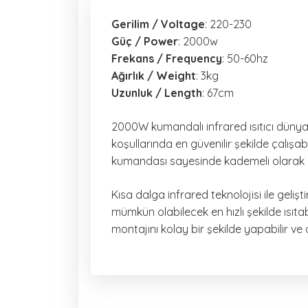
Gerilim / Voltage
: 220-230
Güç / Power
: 2000w
Frekans / Frequency
: 50-60hz
Ağırlık / Weight
: 3kg
Uzunluk / Length
: 67cm
2000W kumandalı infrared ısıtıcı dünya
koşullarında en güvenilir şekilde çalışa
kumandası sayesinde kademeli olarak kıs
Kısa dalga infrared teknolojisi ile geliş
mümkün olabilecek en hızlı şekilde ısıta
montajını kolay bir şekilde yapabilir v