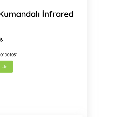
umandalı İnfrared
 ₺
01001031
tüle