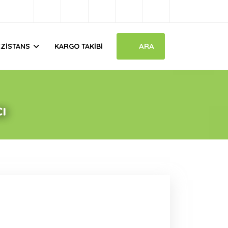
ARA
EZISTANS
KARGO TAKIBI
ı