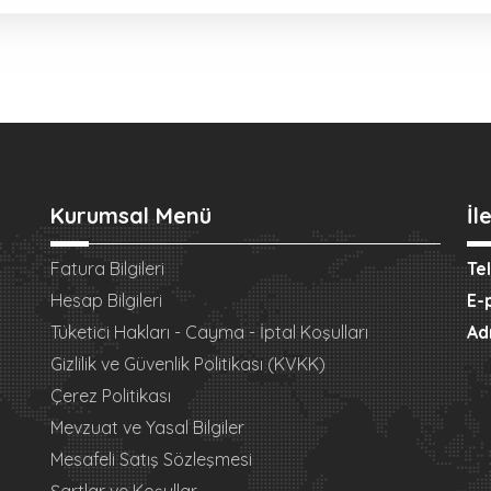
Kurumsal Menü
İl
Fatura Bilgileri
Te
Hesap Bilgileri
E-
Tüketici Hakları - Cayma - İptal Koşulları
Ad
Gizlilik ve Güvenlik Politikası (KVKK)
Çerez Politikası
Mevzuat ve Yasal Bilgiler
Mesafeli Satış Sözleşmesi