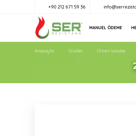
+90 212 671 59 36
info@serrezist
MANUEL ÖDEME
HE
Anasayfa
Ürünler
Ortam Isıtıcılar