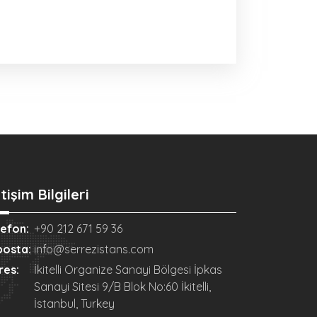
etişim Bilgileri
lefon:
+90 212 671 59 36
posta:
info@serrezistans.com
res:
İkitelli Organize Sanayi Bölgesi İpkas
Sanayi Sitesi 9/B Blok No:60 İkitelli,
İstanbul, Turkey