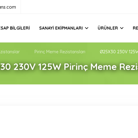
ans.com
SAP BILGILERI
SANAYI EKIPMANLARI
ÜRÜNLER
R
zistanslar
Pirinç Meme Rezistansları
Ø25X30 230V 125W 
30 230V 125W Pirinç Meme Rezi