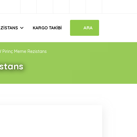
ARA
EZISTANS
KARGO TAKIBI
Pirinç Meme Rezistans
stans