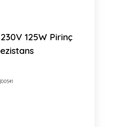
230V 125W Pirinç
zistans
|00541