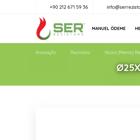
+90 212 671 59 36
info@serrezist
MANUEL ÖDEME
HE
Anasayfa
Rezistans
Nozul (Meme) Re
Ø25X