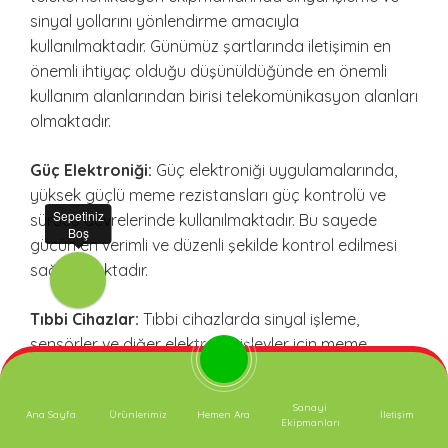
sinyal yollarını yönlendirme amacıyla
kullanılmaktadır. Günümüz şartlarında iletişimin en
önemli ihtiyaç olduğu düşünüldüğünde en önemli
kullanım alanlarından birisi telekomünikasyon alanları
olmaktadır.
Güç Elektroniği:
Güç elektroniği uygulamalarında,
yüksek güçlü meme rezistansları güç kontrolü ve
Sepetiniz
sürücü devrelerinde kullanılmaktadır. Bu sayede
Boş
gücün en verimli ve düzenli şekilde kontrol edilmesi
sağlanmaktadır.
Tıbbi Cihazlar:
Tıbbi cihazlarda sinyal işleme,
sensörler ve diğer elektronik işlevler için meme
rezistansları kullanılmaktadır. Tıbbi cihazlar
durumlarına göre hem yüksek hassasiyet, hem
Sanayi
Ana Sayfa
Ürünlerimiz
Hemen Ara
İletişim
yüksek ısı hem de düşük ısılarda çalışabilmektedir.
Ekipmanları
Buda meme rezistansların en önemli işlevlerinden