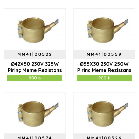
MM41|00522
MM41|00559
Ø42X50 230V 325W
Ø55X30 230V 250W
Pirinç Meme Rezistans
Pirinç Meme Rezistans
900 ₺
900 ₺
MM41|00574
MM41|00526