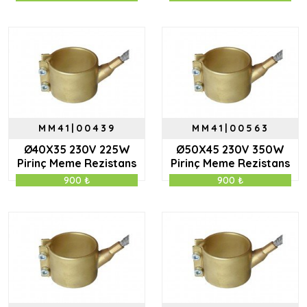
MM41|00439
MM41|00563
Ø40X35 230V 225W
Ø50X45 230V 350W
Pirinç Meme Rezistans
Pirinç Meme Rezistans
900 ₺
900 ₺