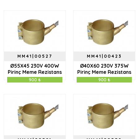
MM41|00527
MM41|00423
Ø55X45 230V 400W
Ø40X60 230V 375W
Pirinç Meme Rezistans
Pirinç Meme Rezistans
900 ₺
900 ₺