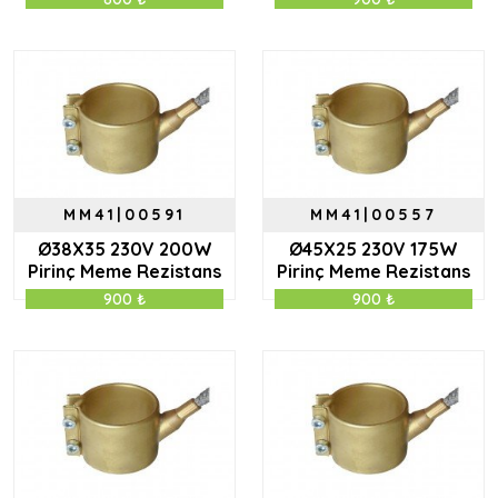
MM41|00591
MM41|00557
Ø38X35 230V 200W
Ø45X25 230V 175W
Pirinç Meme Rezistans
Pirinç Meme Rezistans
900 ₺
900 ₺