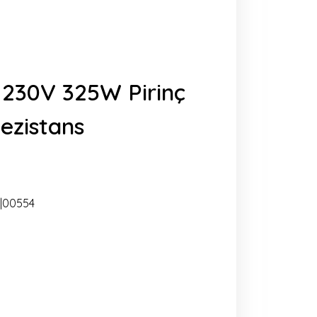
230V 325W Pirinç
zistans
|00554