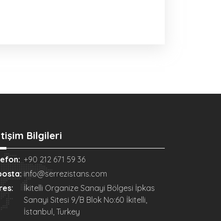
etişim Bilgileri
lefon:
+90 212 671 59 36
posta:
info@serrezistans.com
res:
İkitelli Organize Sanayi Bölgesi İpkas
Sanayi Sitesi 9/B Blok No:60 İkitelli,
İstanbul, Turkey