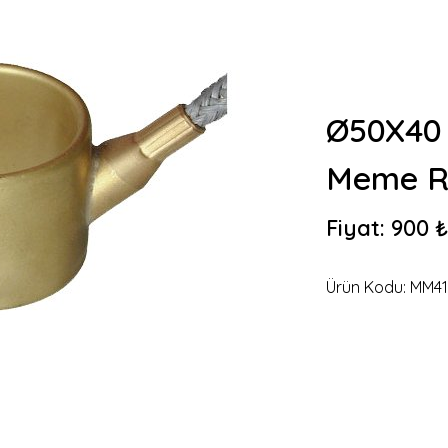
Ø50X40 
Meme Re
Fiyat:
900 ₺
Ürün Kodu:
MM41