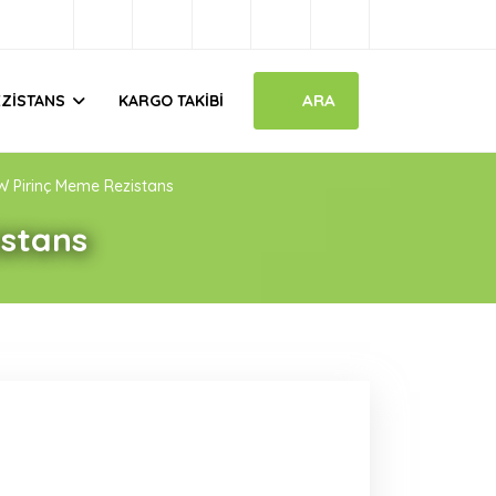
ARA
EZISTANS
KARGO TAKIBI
 Pirinç Meme Rezistans
stans