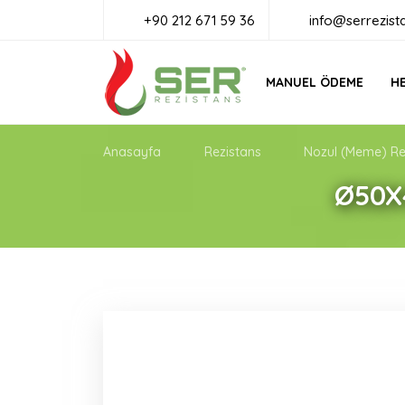
+90 212 671 59 36
info@serrezist
MANUEL ÖDEME
HE
Anasayfa
Rezistans
Nozul (Meme) Re
Ø50X