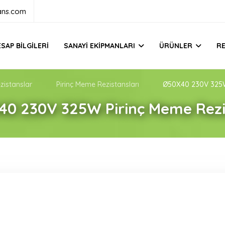
ans.com
SAP BILGILERI
SANAYI EKIPMANLARI
ÜRÜNLER
R
zistanslar
Pirinç Meme Rezistansları
Ø50X40 230V 325W
40 230V 325W Pirinç Meme Rezi