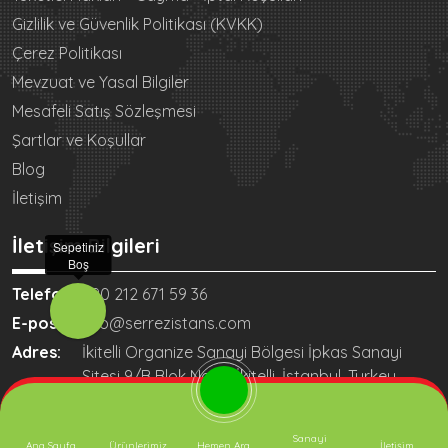
Gizlilik ve Güvenlik Politikası (KVKK)
Çerez Politikası
Mevzuat ve Yasal Bilgiler
Mesafeli Satış Sözleşmesi
Şartlar ve Koşullar
Blog
İletişim
İletişim Bilgileri
Sepetiniz
Boş
Telefon:
+90 212 671 59 36
E-posta:
info@serrezistans.com
Adres:
İkitelli Organize Sanayi Bölgesi İpkas Sanayi
Sitesi 9/B Blok No:60 İkitelli, İstanbul, Turkey
Sanayi
Ana Sayfa
Ürünlerimiz
Hemen Ara
İletişim