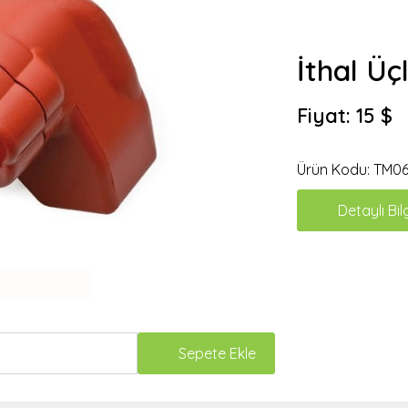
İthal Üçl
Fiyat:
15 $
Ürün Kodu:
TM06
Detaylı Bil
Sepete Ekle