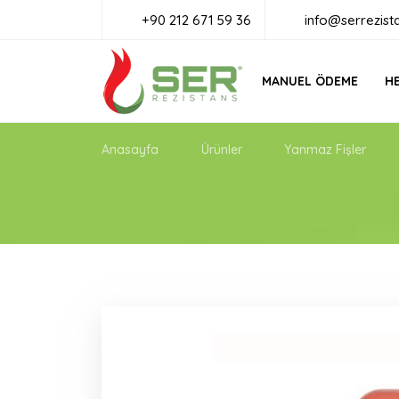
+90 212 671 59 36
info@serrezist
MANUEL ÖDEME
HE
Anasayfa
Ürünler
Yanmaz Fişler