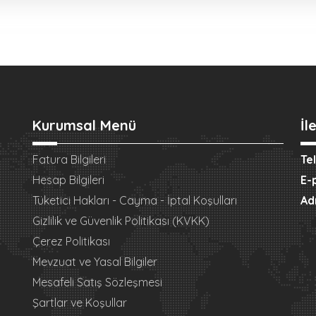
Kurumsal Menü
İl
Fatura Bilgileri
Te
Hesap Bilgileri
E-
Tüketici Hakları - Cayma - İptal Koşulları
Ad
Gizlilik ve Güvenlik Politikası (KVKK)
Çerez Politikası
Mevzuat ve Yasal Bilgiler
Mesafeli Satış Sözleşmesi
Şartlar ve Koşullar