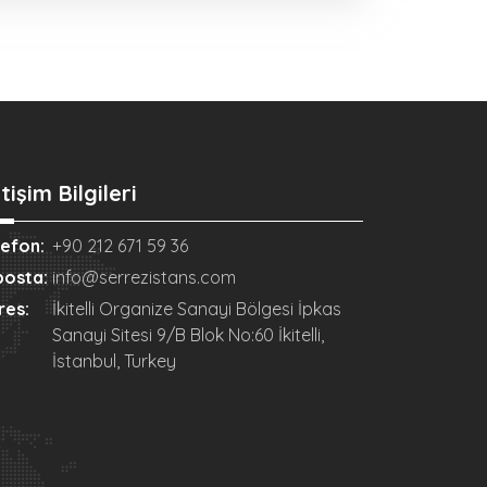
etişim Bilgileri
lefon:
+90 212 671 59 36
posta:
info@serrezistans.com
res:
İkitelli Organize Sanayi Bölgesi İpkas
Sanayi Sitesi 9/B Blok No:60 İkitelli,
İstanbul, Turkey