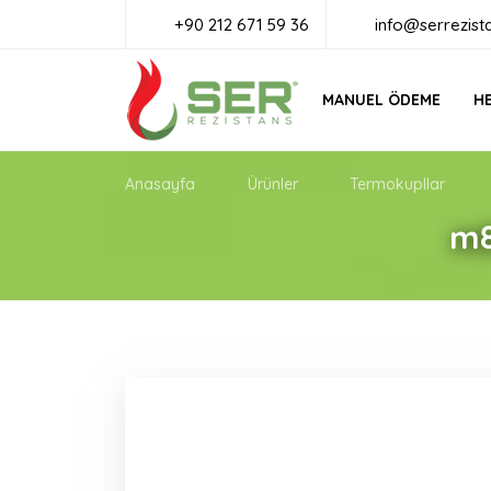
+90 212 671 59 36
info@serrezist
MANUEL ÖDEME
HE
Anasayfa
Ürünler
Termokupllar
m8