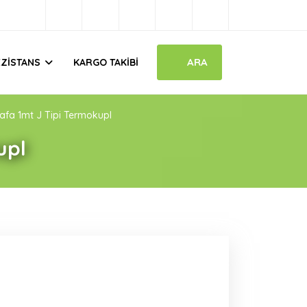
ARA
EZISTANS
KARGO TAKIBI
fa 1mt J Tipi Termokupl
upl