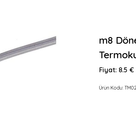
m8 Döne
Termok
Fiyat:
8.5 €
Ürün Kodu:
TM02