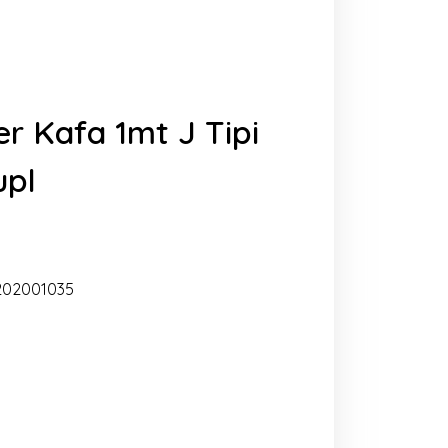
r Kafa 1mt J Tipi
upl
02001035