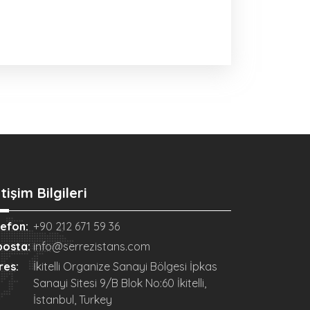
etişim Bilgileri
lefon:
+90 212 671 59 36
posta:
info@serrezistans.com
res:
İkitelli Organize Sanayi Bölgesi İpkas
Sanayi Sitesi 9/B Blok No:60 İkitelli,
İstanbul, Turkey