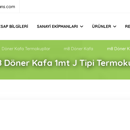
ans.com
SAP BILGILERI
SANAYI EKIPMANLARI
ÜRÜNLER
R
Döner Kafa Termokupllar
m8 Döner Kafa
m8 Döner Ka
 Döner Kafa 1mt J Tipi Termok