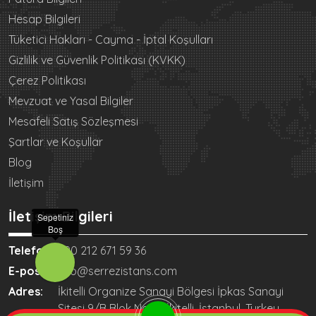
Hesap Bilgileri
Tüketici Hakları - Cayma - İptal Koşulları
Gizlilik ve Güvenlik Politikası (KVKK)
Çerez Politikası
Mevzuat ve Yasal Bilgiler
Mesafeli Satış Sözleşmesi
Şartlar ve Koşullar
Blog
İletişim
İletişim Bilgileri
Sepetiniz
Boş
Telefon:
+90 212 671 59 36
E-posta:
info@serrezistans.com
Adres:
İkitelli Organize Sanayi Bölgesi İpkas Sanayi
Sitesi 9/B Blok No:60 İkitelli, İstanbul, Turkey